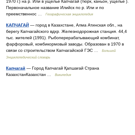
1970 г.) на р. Или в ущелье Капчагай (тюрк, каньон, ущелье ).
Первоначальное название Илийск по р. Или и по
преемственнос …
Географическая энциклопедия
КАПЧАГАЙ
— город в Казахстане, Алма Атинская обл., на
берегу Капчагайского вдхр. Железнодорожная станция. 44,4
тыс. жителей (1991). Рыбоперерабатывающий комбинат,
фарфоровый, комбикормовый заводы. Образован в 1970 в
связи со строительством Капчагайской ГЭС …
Большой
Энциклопедический словарь
Капчагай
— Город Капчагай Қапшағай Страна
КазахстанКазахстан …
Википедия