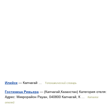
Илийск
— Капчагай …
Топонимический словарь
Гостиница Ривьера
— (Капчагай,Казахстан) Категория отеля:
Адрес: Микрорайон Рауан, 040800 Капчагай, К …
Каталог
отелей