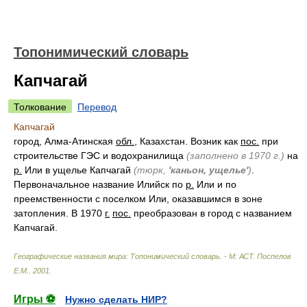
Топонимический словарь
Капчагай
Толкование
Перевод
Капчагай
город, Алма-Атинская
обл.
, Казахстан. Возник как
пос.
при
строительстве ГЭС и водохранилища
(заполнено в 1970 г.)
на
р.
Или в ущелье Капчагай
(тюрк,
'каньон, ущелье'
)
.
Первоначальное название Илийск по
р.
Или и по
преемственности с поселком Или, оказавшимся в зоне
затопления. В 1970
г.
пос.
преобразован в город с названием
Капчагай.
Географические названия мира: Топонимический словарь. - М: АСТ
.
Поспелов
Е.М.
.
2001
.
Игры ⚽
Нужно сделать НИР?